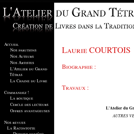
Accueil
Laurie COURTOIS
Nos parutions
Nos Auteurs
Nos Artistes
Biographie :
L'Atelier du Grand
Tétras
La Chaine du Livre
Travaux :
Commandez !
La boutique
Cercle des lecteurs
L'Atelier du Gr
Offres avantageuses
AUTRES V
Nos revues
La Racontotte
Dernier numéro