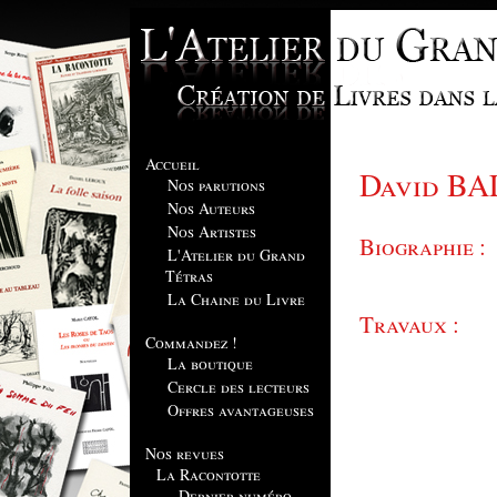
Accueil
David BA
Nos parutions
Nos Auteurs
Nos Artistes
Biographie :
L'Atelier du Grand
Tétras
La Chaine du Livre
Travaux :
Commandez !
La boutique
Cercle des lecteurs
Offres avantageuses
Nos revues
La Racontotte
Dernier numéro