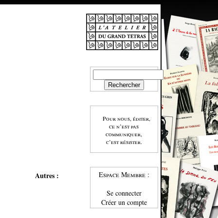
Pour nous, éditer,
ce n’est pas
communiquer,
c’est résister.
Espace Membre :
Autres :
Se connecter
Créer un compte