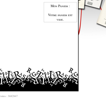
Mon Panier :
Votre panier est
vide.
isites : 3682847