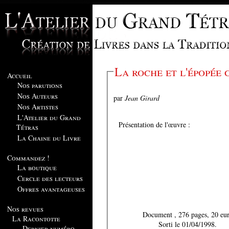
La roche et l'épopée
Accueil
Nos parutions
Nos Auteurs
par
Jean Girard
Nos Artistes
L'Atelier du Grand
Présentation de l'œuvre :
Tétras
La Chaine du Livre
Commandez !
La boutique
Cercle des lecteurs
Offres avantageuses
Nos revues
Document , 276 pages, 20 e
La Racontotte
Sorti le 01/04/1998.
Dernier numéro