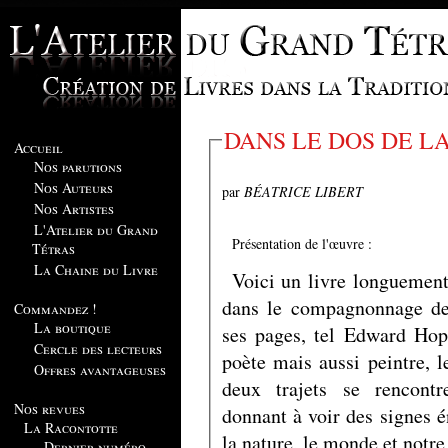
DANS LE DOS DE LA
Accueil
Nos parutions
Nos Auteurs
par
BÉATRICE LIBERT
Nos Artistes
L'Atelier du Grand
Présentation de l'œuvre :
Tétras
La Chaine du Livre
Voici un livre longuement
dans le compagnonnage de 
Commandez !
La boutique
ses pages, tel Edward Hopp
Cercle des lecteurs
poète mais aussi peintre, 
Offres avantageuses
deux trajets se rencontr
Nos revues
donnant à voir des signes 
La Racontotte
la nature, le monde et notre 
Dernier numéro