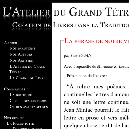
La phrase de notre v
Accueil
Nos parutions
Nos Auteurs
par
Yves JOUAN
Nos Artistes
Avec 1 aquarelle de
Marianne K. Lerou
L'Atelier du Grand
Tétras
Présentation de l'œuvre :
La Chaine du Livre
“À relire mes poèmes,
Commandez !
continuelles lettres d'amou
La boutique
Cercle des lecteurs
ne soit une lettre continue
Offres avantageuses
Jean Miniac pourrait le fai
lettre en prose et vers mêl
Nos revues
La Racontotte
quelque chose se dit de l'a
Dernier numéro