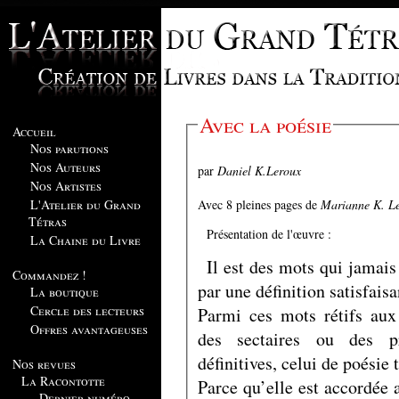
Avec la poésie
Accueil
Nos parutions
Nos Auteurs
par
Daniel K.Leroux
Nos Artistes
Avec 8 pleines pages de
Marianne K. L
L'Atelier du Grand
Tétras
Présentation de l'œuvre :
La Chaine du Livre
Il est des mots qui jamais
Commandez !
par une définition satisfais
La boutique
Cercle des lecteurs
Parmi ces mots rétifs aux 
Offres avantageuses
des sectaires ou des pr
définitives, celui de poésie 
Nos revues
La Racontotte
Parce qu’elle est accordée a
Dernier numéro