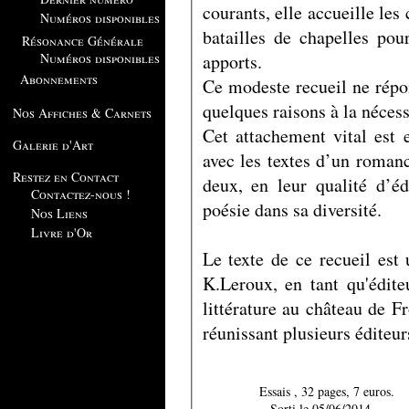
courants, elle accueille les
Numéros disponibles
batailles de chapelles pou
Résonance Générale
apports.
Numéros disponibles
Abonnements
Ce modeste recueil ne répo
quelques raisons à la nécess
Nos Affiches & Carnets
Cet attachement vital est
Galerie d'Art
avec les textes d’un romanc
Restez en Contact
deux, en leur qualité d’éd
Contactez-nous !
poésie dans sa diversité.
Nos Liens
Livre d'Or
Le texte de ce recueil est
K.Leroux, en tant qu'édite
littérature au château de F
réunissant plusieurs éditeur
Essais , 32 pages, 7 euros.
Sorti le 05/06/2014.