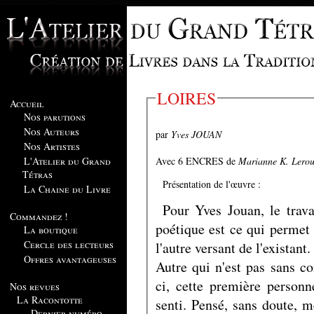
LOIRES
Accueil
Nos parutions
Nos Auteurs
par
Yves JOUAN
Nos Artistes
Avec 6 ENCRES de
Marianne K. Lero
L'Atelier du Grand
Tétras
Présentation de l'œuvre :
La Chaine du Livre
Pour Yves Jouan, le travai
Commandez !
poétique est ce qui permet
La boutique
Cercle des lecteurs
l'autre versant de l'existant.
Offres avantageuses
Autre qui n'est pas sans c
ci, cette première person
Nos revues
La Racontotte
senti. Pensé, sans doute, 
Dernier numéro