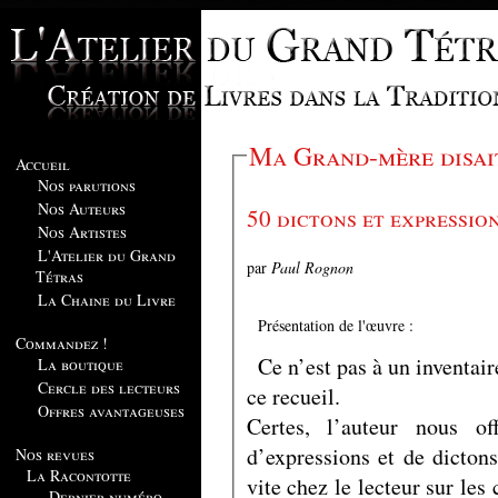
Ma Grand-mère disai
Accueil
Nos parutions
Nos Auteurs
Nos Artistes
L'Atelier du Grand
par
Paul Rognon
Tétras
La Chaine du Livre
Présentation de l'œuvre :
Commandez !
Ce n’est pas à un inventair
La boutique
Cercle des lecteurs
ce recueil.
Offres avantageuses
Certes, l’auteur nous of
d’expressions et de dictons
Nos revues
La Racontotte
vite chez le lecteur sur les
Dernier numéro