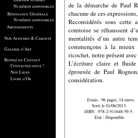
de la démarche de Paul Ro
Numéros disponibles
chacune de ces expressions, 
Résonance Générale
Numéros disponibles
Reconsidérés sous cette a
Abonnements
comtoise se réhaussent d’u
mentalités d’un autre te
Nos Affiches & Carnets
commençons à la mieux c
Galerie d'Art
ricochet, notre présent avec
Restez en Contact
L’écriture claire et fluid
Contactez-nous !
éprouvée de Paul Rognon,
Nos Liens
Livre d'Or
considération.
Essais , 96 pages, 14 euros.
Sorti le 01/06/2013.
ISBN : 978-2-911648-59-5 .
Etat : Disponible