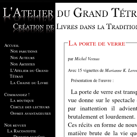
La porte de verre
Accueil
Nos parutions
Nos Auteurs
par
Michel Vernus
Nos Artistes
Avec 15 vignettes de
Marianne K. Lero
L'Atelier du Grand
Tétras
Présentation de l'œuvre :
La Chaine du Livre
La porte de verre est transp
Commandez !
vue donne sur le spectacle
La boutique
Cercle des lecteurs
par inattention il advie
Offres avantageuses
brutalement et lourdement.
Ces récits en forme de nouvelles recèlent de petits éclats a
Nos revues
La Racontotte
matière brute de la vie quotidienne. Des événe
Dernier numéro