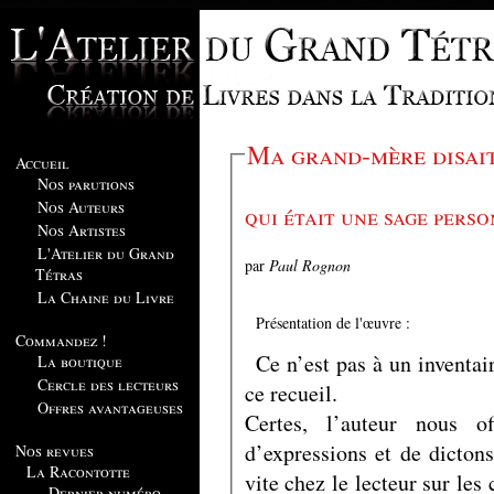
Ma grand-mère disait
Accueil
Nos parutions
Nos Auteurs
qui était une sage person
Nos Artistes
L'Atelier du Grand
par
Paul Rognon
Tétras
La Chaine du Livre
Présentation de l'œuvre :
Commandez !
Ce n’est pas à un inventai
La boutique
Cercle des lecteurs
ce recueil.
Offres avantageuses
Certes, l’auteur nous of
d’expressions et de dictons
Nos revues
La Racontotte
vite chez le lecteur sur les
Dernier numéro