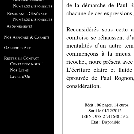
de la démarche de Paul Ro
Numéros disponibles
chacune de ces expressions, 
Résonance Générale
Numéros disponibles
Abonnements
Reconsidérés sous cette a
comtoise se réhaussent d’u
Nos Affiches & Carnets
mentalités d’un autre te
Galerie d'Art
commençons à la mieux c
Restez en Contact
ricochet, notre présent avec
Contactez-nous !
L’écriture claire et fluid
Nos Liens
Livre d'Or
éprouvée de Paul Rognon,
considération.
Récit , 96 pages, 14 euros.
Sorti le 01/12/2012.
ISBN : 978-2-911648-59-5.
Etat : Disponible