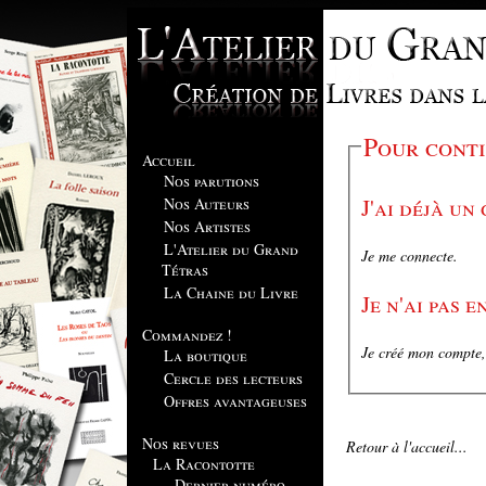
Pour conti
Accueil
Nos parutions
J'ai déjà un
Nos Auteurs
Nos Artistes
L'Atelier du Grand
Je me connecte.
Tétras
La Chaine du Livre
Je n'ai pas 
Commandez !
Je créé mon compte, 
La boutique
Cercle des lecteurs
Offres avantageuses
Nos revues
Retour à l'accueil...
La Racontotte
Dernier numéro