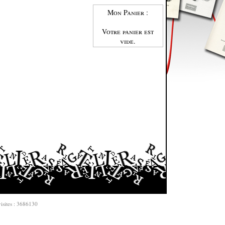
Mon Panier :
Votre panier est
vide.
isites : 3686130