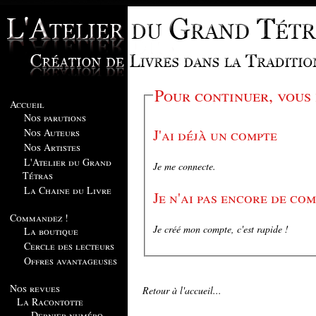
Pour continuer, vous
Accueil
Nos parutions
J'ai déjà un compte
Nos Auteurs
Nos Artistes
L'Atelier du Grand
Je me connecte.
Tétras
La Chaine du Livre
Je n'ai pas encore de co
Commandez !
Je créé mon compte, c'est rapide !
La boutique
Cercle des lecteurs
Offres avantageuses
Nos revues
Retour à l'accueil...
La Racontotte
Dernier numéro