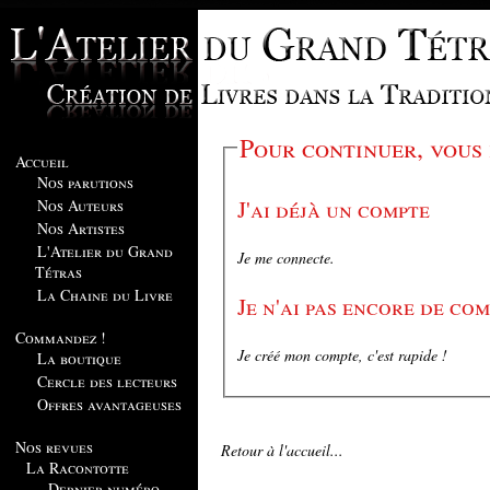
Pour continuer, vous
Accueil
Nos parutions
J'ai déjà un compte
Nos Auteurs
Nos Artistes
L'Atelier du Grand
Je me connecte.
Tétras
La Chaine du Livre
Je n'ai pas encore de co
Commandez !
Je créé mon compte, c'est rapide !
La boutique
Cercle des lecteurs
Offres avantageuses
Nos revues
Retour à l'accueil...
La Racontotte
Dernier numéro