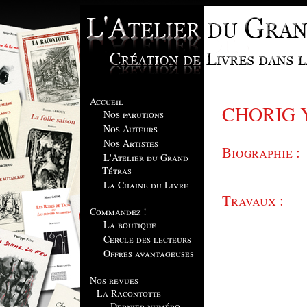
Accueil
CHORIG 
Nos parutions
Nos Auteurs
Nos Artistes
Biographie :
L'Atelier du Grand
Tétras
La Chaine du Livre
Travaux :
Commandez !
La boutique
Cercle des lecteurs
Offres avantageuses
Nos revues
La Racontotte
Dernier numéro