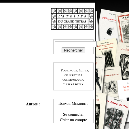
Pour nous, éditer,
ce n’est pas
communiquer,
c’est résister.
Espace Membre :
Autres :
Se connecter
Créer un compte