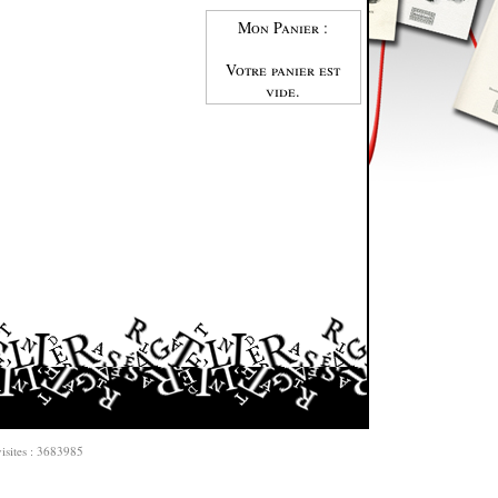
Mon Panier :
Votre panier est
vide.
isites : 3683985