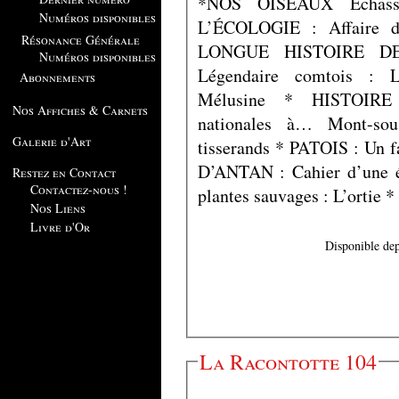
*NOS OISEAUX Échass
Numéros disponibles
L’ÉCOLOGIE : Affaire d
Résonance Générale
LONGUE HISTOIRE D
Numéros disponibles
Légendaire comtois : 
Abonnements
Mélusine * HISTOIRE 
Nos Affiches & Carnets
nationales à… Mont-s
Galerie d'Art
tisserands * PATOIS : U
D’ANTAN : Cahier d’une 
Restez en Contact
Contactez-nous !
plantes sauvages : L’ortie 
Nos Liens
Livre d'Or
Disponible dep
La Racontotte 104