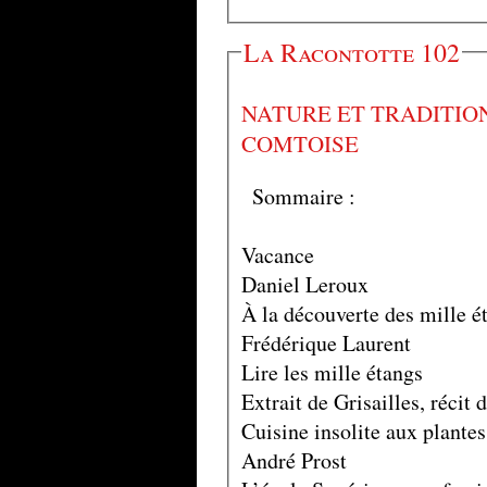
La Racontotte 102
NATURE ET TRADITIO
COMTOISE
Sommaire :
Vacance
Daniel Leroux
À la découverte des mille é
Frédérique Laurent
Lire les mille étangs
Extrait de Grisailles, récit
Cuisine insolite aux plante
André Prost