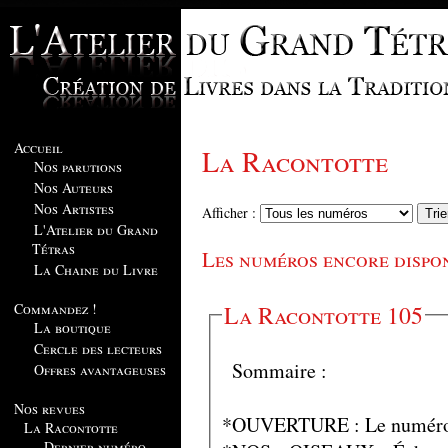
Accueil
La Racontotte
Nos parutions
Nos Auteurs
Nos Artistes
Afficher :
L'Atelier du Grand
Tétras
Les numéros encore dispo
La Chaine du Livre
Commandez !
La Racontotte 105
La boutique
Cercle des lecteurs
Sommaire :
Offres avantageuses
Nos revues
*OUVERTURE : Le numéro 
La Racontotte
Dernier numéro