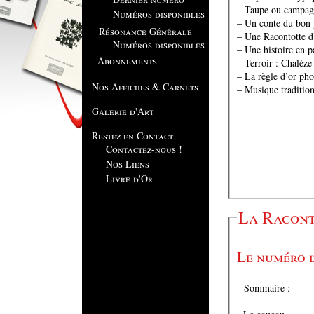
– Taupe ou campagn
Numéros disponibles
– Un conte du bon 
Résonance Générale
– Une Racontotte d
Numéros disponibles
– Une histoire en p
Abonnements
– Terroir : Chalèze
– La règle d’or ph
Nos Affiches & Carnets
– Musique tradition
Galerie d'Art
Restez en Contact
Contactez-nous !
Nos Liens
Livre d'Or
La Racont
Le numéro d
Sommaire :