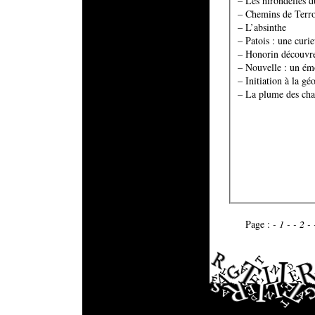
– Les hirondelles d
– Chemins de Terro
– L’absinthe
– Patois : une curi
– Honorin découvre 
– Nouvelle : un é
– Initiation à la g
– La plume des ch
Page :
- 1 -
- 2 -