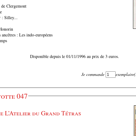
e de Clergemont
re
: Silley...
’Honorin
s ancêtres : Les indo-européens
amps
Disponible depuis le 01/11/1996 au prix de 3 euros.
Je commande
exemplaire(
otte 047
e L’Atelier du Grand Tétras