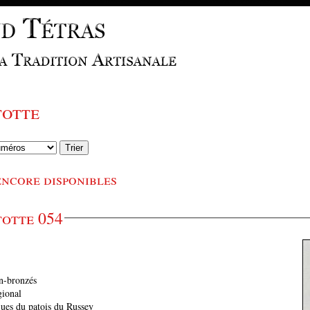
otte
ncore disponibles
otte 054
on-bronzés
gional
ques du patois du Russey