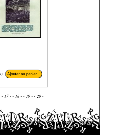
s).
-
- 17 -
- 18 -
- 19 -
- 20 -