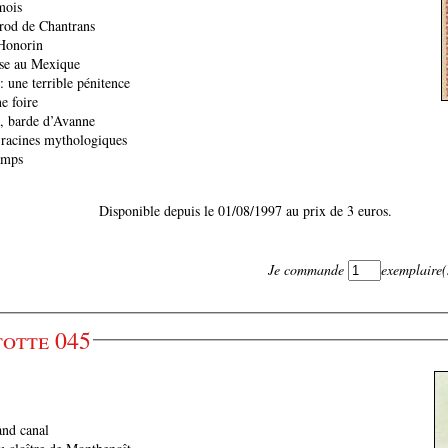
mois
rod de Chantrans
’Honorin
ise au Mexique
: une terrible pénitence
e foire
, barde d’Avanne
 racines mythologiques
amps
Disponible depuis le 01/08/1997 au prix de 3 euros.
Je commande
exemplaire(
otte 045
and canal