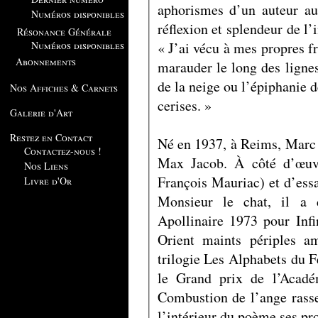
aphorismes d’un auteur au 
Numéros disponibles
réflexion et splendeur de l’
Résonance Générale
« J’ai vécu à mes propres fr
Numéros disponibles
Abonnements
marauder le long des ligne
de la neige ou l’épiphanie 
Nos Affiches & Carnets
cerises. »
Galerie d'Art
Restez en Contact
Né en 1937, à Reims, Marc A
Contactez-nous !
Max Jacob. À côté d’œuvr
Nos Liens
François Mauriac) et d’essa
Livre d'Or
Monsieur le chat, il a 
Apollinaire 1973 pour Infi
Orient maints périples a
trilogie Les Alphabets du 
le Grand prix de l’Acadé
Combustion de l’ange rass
l’intérieur du poème ses pr