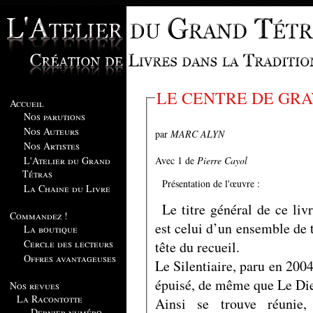
LE CENTRE DE GRA
Accueil
Nos parutions
Nos Auteurs
par
MARC ALYN
Nos Artistes
Avec 1 de
Pierre Cayol
L'Atelier du Grand
Tétras
Présentation de l'œuvre :
La Chaine du Livre
Le titre général de ce liv
Commandez !
est celui d’un ensemble de t
La boutique
Cercle des lecteurs
tête du recueil.
Offres avantageuses
Le Silentiaire, paru en 200
épuisé, de même que Le Dieu
Nos revues
La Racontotte
Ainsi se trouve réunie, 
Dernier numéro