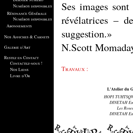
Ses images sont 
Numéros disponibles
Résonance Générale
révélatrices – d
Numéros disponibles
Abonnements
suggestion.»
Nos Affiches & Carnets
N.Scott Momaday,
Galerie d'Art
Restez en Contact
Contactez-nous !
Travaux :
Nos Liens
Livre d'Or
L'Atelier du G
HOPI TUHTSQWA
DINETAH En 
Les Roses
DINETAH En 