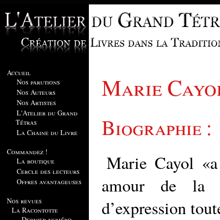
Accueil
Marie Cayo
Nos parutions
Nos Auteurs
Nos Artistes
L'Atelier du Grand
Biographie :
Tétras
La Chaine du Livre
Commandez !
Marie Cayol «a 
La boutique
Cercle des lecteurs
amour de la l
Offres avantageuses
Nos revues
d’expression toute
La Racontotte
Dernier numéro